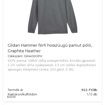
Gildan Hammer férfi hosszúujjú pamut póló,
Graphite Heather
Cikkszám: GIH400GPH
100% pamut. Válltól vállig szalagerősítés, bordás ujjpasszé,
2 cm széles, sima nyakpasszé, 2.3 cm széles duplaöltéses
aljszegés. Kitéphető címke. 203 g/m2. S-5XL.
Termék ár
922 Ft/db
Raktáron/külföldön
1
/
0
db