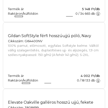
Termék ár
5 148 Ft/db
Raktáron/külföldön
0
/
34 665
db
Gildan SoftStyle férfi hosszúujjú póló, Navy
Cikkszám: GI64400NV
100% pamut, előmosott, egyfalas Softstyle kelme. Válltól
vállig szalagerősítés, duplaöltéses ujj- és aljszegés, 1,9 cm
széles nyakpasszé. 150 g/m2 (A fehér 141 g/m2). S-2XL.
Termék ár
4 002 Ft/db
Raktáron/külföldön
0
/
18 133
db
Elevate Oakville galléros hosszú ujjú, fekete
Cikkszám: 3808699