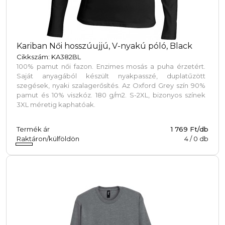
Kariban Női hosszúujjú, V-nyakú póló, Black
Cikkszám: KA382BL
100% pamut női fazon. Enzimes mosás a puha érzetért.
Saját anyagából készült nyakpasszé, duplatűzött
szegések, nyaki szalagerősítés. Az Oxford Grey szín 90%
pamut és 10% viszkóz. 180 g/m2. S-2XL, bizonyos színek
3XL méretig kaphatóak.
Termék ár
1 769 Ft/db
Raktáron/külföldön
4
/
0
db