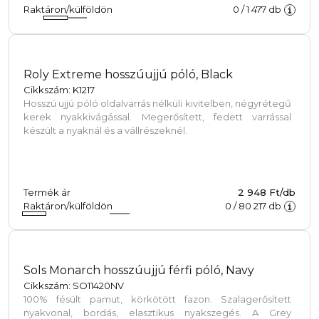
Raktáron/külföldön
0
/
1 477
db
Roly Extreme hosszúujjú póló, Black
Cikkszám: K1217
Hosszú ujjú póló oldalvarrás nélküli kivitelben, négyrétegű
kerek nyakkivágással. Megerősített, fedett varrással
készült a nyaknál és a vállrészeknél.
Termék ár
2 948 Ft/db
Raktáron/külföldön
0
/
80 217
db
Sols Monarch hosszúujjú férfi póló, Navy
Cikkszám: SO11420NV
100% fésült pamut, körkötött fazon. Szalagerősített
nyakvonal, bordás, elasztikus nyakszegés. A Grey