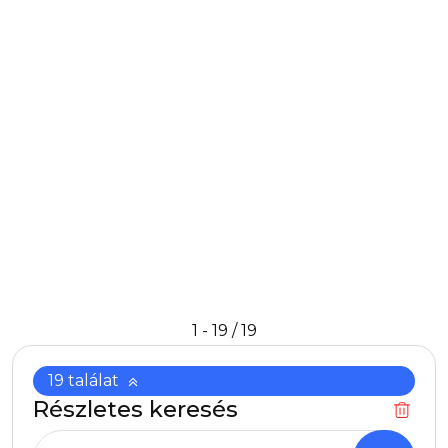
Termék ár
3 655 Ft/db
Raktáron/külföldön
0
/
78 810
db
Elevate Ponoka hosszúujjú póló, kék
Cikkszám: 3801844
Normál szabásvonal. Oldalvarrás. Rejtett öltések. Saját
anyagából készült nyakpasszé. Tónusos logónyomat hátul.
Szatén szalagerősítés válltól vállig. Szuperpuha, rugalmas
pamut. Egyfalas jersey kötés, 95% organikus pamut és 5%
elasztán. 200 g/m2.
Termék ár
3 573 Ft/db
Raktáron/külföldön
0
/
1 112
db
ProAct Quick Dry férfi sportpóló, Black
Cikkszám: PA005BL