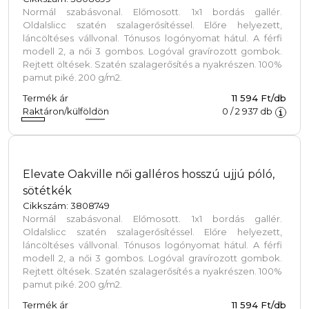
Normál szabásvonal. Előmosott. 1x1 bordás gallér.
Oldalslicc szatén szalagerősítéssel. Előre helyezett,
láncöltéses vállvonal. Tónusos logónyomat hátul. A férfi
modell 2, a női 3 gombos. Logóval gravírozott gombok.
Rejtett öltések. Szatén szalagerősítés a nyakrészen. 100%
pamut piké. 200 g/m2.
Termék ár
11 594 Ft/db
Raktáron/külföldön
0
/
2 937
db
Elevate Oakville női galléros hosszú ujjú póló,
sötétkék
Cikkszám: 3808749
Normál szabásvonal. Előmosott. 1x1 bordás gallér.
Oldalslicc szatén szalagerősítéssel. Előre helyezett,
láncöltéses vállvonal. Tónusos logónyomat hátul. A férfi
modell 2, a női 3 gombos. Logóval gravírozott gombok.
Rejtett öltések. Szatén szalagerősítés a nyakrészen. 100%
pamut piké. 200 g/m2.
Termék ár
11 594 Ft/db