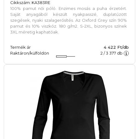
Cikkszám: KA383RE
100% pamut női póló. Enzimes mosás a puha érzetért.
Saját anyagából készült nyakpasszé, duplatűzött
szegések, nyaki szalagerősítés. Az Oxford Grey szín 90%
pamut és 10% viszkóz. 180 g/m2. S-2XL, bizonyos színek
3XL méretig kaphatóak.
Termék ár
4 422 Ft/db
Raktáron/külföldön
2
/
3 377
db