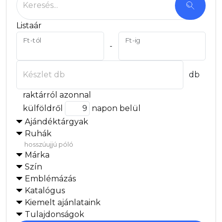
88% poliészter és 12% elasztán sportpóló.Gyorsan
száradó, könnyű anyag, szalagerősített nyakvonal,
duplatűzött szegések. 200 g/m2. XS-2XL.
Termék ár
10 463 Ft/db
Raktáron/külföldön
0
/
3 138
db
Sols Monarch hosszúujjú női póló, Aqua
Cikkszám: SO04443AQ
Jersey 150 100% félig fésült, gyűrűsfonású pamut.
Kényelmes fazon, körkötött szabás. Nyakszalag.
Bordázott kerek nyak elasztánnal.
Termék ár
2 954 Ft/db
Raktáron/külföldön
0
/
7 328
db