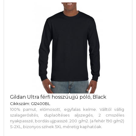
Gildan Ultra férfi hosszúujjú póló, Black
Cikkszám: GI2400BL
100% pamut, előmosott, egyfalas kelme. Válltól vállig
szalagerősítés, duplaöltéses aljszegés, 2 cmszéles
nyakpasszé, bordás ujjpasszé. 200 g/m2. (a fehér 190 g/m2)
S-2XL, bizonyos színek 5XL méretig kaphatóak.