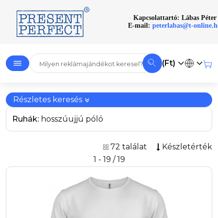
Kapcsolattartó: Lábas Péter
E-mail:
peterlabas@t-online.
(Ft)
Részletes keresés
Ruhák:
hosszúujjú póló
72 találat
Készletérték
1 - 19 / 19