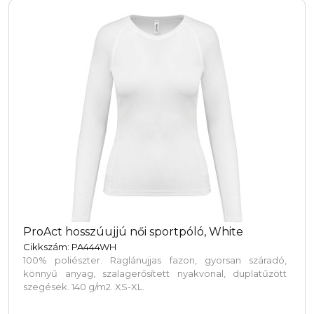
ProAct hosszúujjú női sportpóló, White
Cikkszám: PA444WH
100% poliészter. Raglánujjas fazon, gyorsan száradó,
könnyű anyag, szalagerősített nyakvonal, duplatűzött
szegések. 140 g/m2. XS-XL.