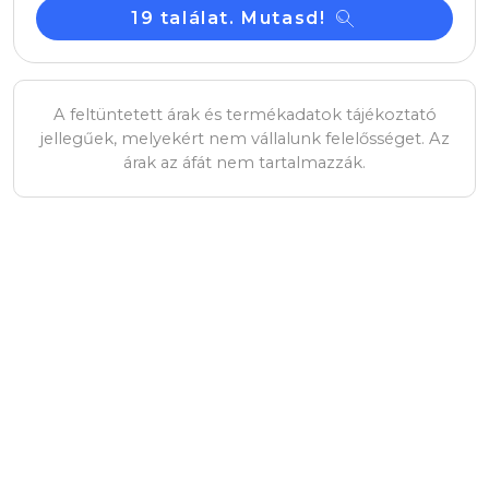
Roly Extreme női hosszúujjú póló, sand
Cikkszám: R12181H
Hosszúujjú, oldalvarott, enyhén karcsúsított női póló 4
rétegű, kerek, keskeny nyakkal. Nincs ujj- és aljpasszé.
Megerősített nyaki varrások. A férfi modell körkötött, a
gyermek és női modell oldalvarrott. Szürke szín: 85%
pamut és 15% viszkóz, 160 g/m2. Egyéb színek: 100%
pamut, 160 g/m2.
Termék ár
3 443 Ft/db
Raktáron/külföldön
0
/
2 329
db
Termékek
Termékek betöltése...
betöltése...