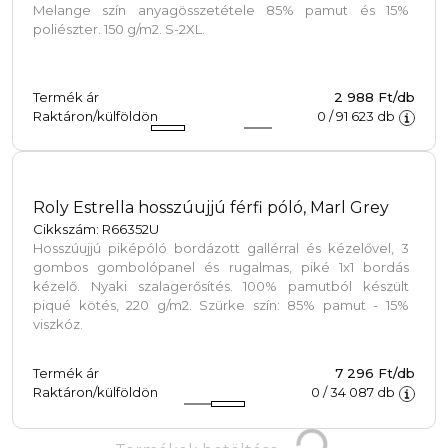
Melange szín anyagösszetétele 85% pamut és 15%
poliészter. 150 g/m2. S-2XL.
Termék ár
2 988 Ft/db
Raktáron/külföldön
0
/
91 623
db
Roly Estrella hosszúujjú férfi póló, Marl Grey
Cikkszám: R66352U
Hosszúujjú piképóló bordázott gallérral és kézelővel, 3
gombos gombolópanel és rugalmas, piké 1x1 bordás
kézelő. Nyaki szalagerősítés. 100% pamutból készült
piqué kötés, 220 g/m2. Szürke szín: 85% pamut - 15%
viszkóz.
Termék ár
7 296 Ft/db
Raktáron/külföldön
0
/
34 087
db