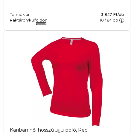
Termék ár
3 847 Ft/db
Raktáron/külföldön
10
/
84
db
Kariban női hosszúujjú póló, Red