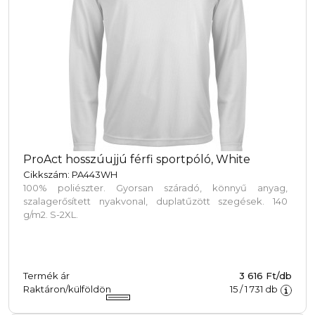
ProAct hosszúujjú férfi sportpóló, White
Cikkszám: PA443WH
100% poliészter. Gyorsan száradó, könnyű anyag,
szalagerősített nyakvonal, duplatűzött szegések. 140
g/m2. S-2XL.
Termék ár
3 616 Ft/db
Raktáron/külföldön
15
/
1 731
db