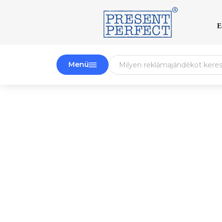
E
Menü