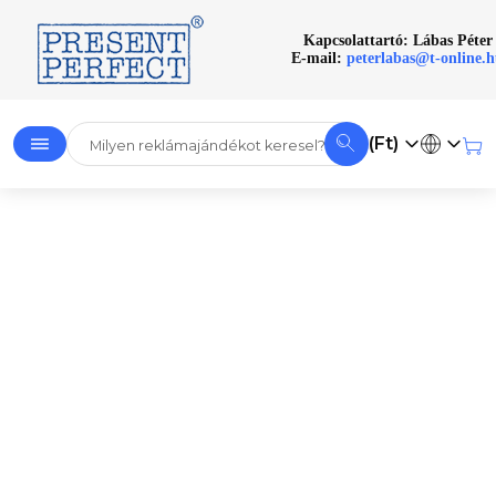
Kapcsolattartó: Lábas Péter
E-mail:
peterlabas@t-online.
(Ft)