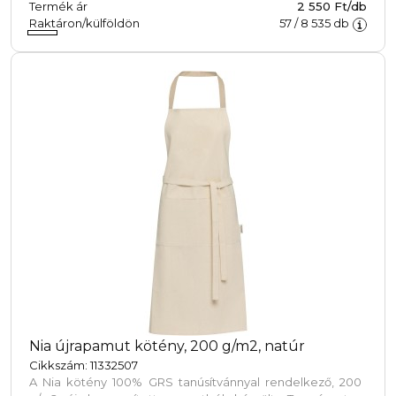
Termék ár
2 550 Ft/db
Raktáron/külföldön
57
/
8 535
db
Nia újrapamut kötény, 200 g/m2, natúr
Cikkszám: 11332507
A Nia kötény 100% GRS tanúsítvánnyal rendelkező, 200