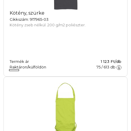
Kötény, szürke
Cikkszám: 917965-03
Kötény zseb nélkül. 200 g/m2 poliészter.
Termék ár
1 123 Ft/db
Raktáron/külföldön
75
/
613
db