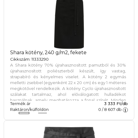
Shara kötény, 240 g/m2, fekete
Cikkszám: 11333290
A Shara kötény 70% újrahasznosított pamutból és 30%
újrahasznosított poliészterből készült, így vastag,
strapabíró és kényelmes viselet. A kötény 2 egymás
melletti zsebbel (egyenként 22 x 20 cm) és egy 1 méteres
megkötővel rendelkezik. A kötény Cyclo újrahasznosított
szálakat tartalmaz, ahol előválogatott hulladékot
használnak, amely meghatározza a fonal színét. Minden
Termék ár
3 333 Ft/db
kötényhez egy Aware nyomjelző is tartozik. Ez az
Raktáron/külföldön
0
/
8 607
db
innovatív funkció lehetővé teszi a felhasználók számára,
hogy egy QR-kód segítségével nyomon követhessék a
termék eredetét és útját, növelve az ellátási lánc
átláthatóságát és elősegítve a termék és a gyártási
folyamat közötti szorosabb kapcsolatot.