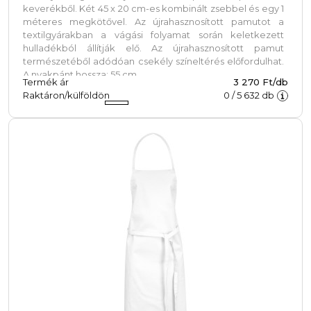
keverékből. Két 45 x 20 cm-es kombinált zsebbel és egy 1
méteres megkötővel. Az újrahasznosított pamutot a
textilgyárakban a vágási folyamat során keletkezett
hulladékból állítják elő. Az újrahasznosított pamut
természetéből adódóan csekély színeltérés előfordulhat.
A nyakpánt hossza: 55 cm.
Termék ár
3 270 Ft/db
Raktáron/külföldön
0
/
5 632
db