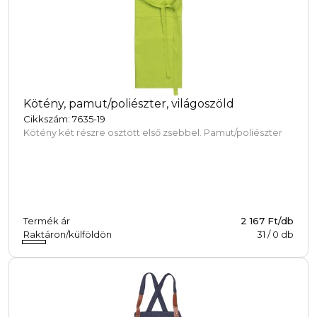
Kötény, pamut/poliészter, világoszöld
Cikkszám: 7635-19
Kötény két részre osztott első zsebbel. Pamut/poliészter
Termék ár
2 167 Ft/db
Raktáron/külföldön
31
/
0
db