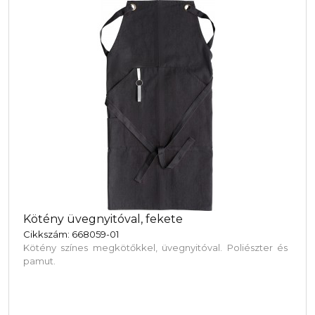
Kötény üvegnyitóval, fekete
Cikkszám: 668059-01
Kötény színes megkötőkkel, üvegnyitóval. Poliészter és
pamut.