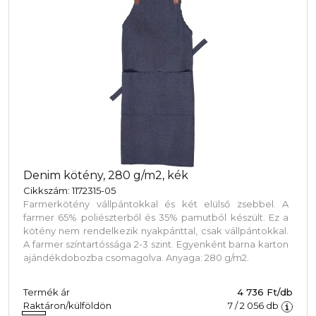
Denim kötény, 280 g/m2, kék
Cikkszám: 1172315-05
Farmerkötény vállpántokkal és két elülső zsebbel. A
farmer 65% poliészterből és 35% pamutból készült. Ez a
kötény nem rendelkezik nyakpánttal, csak vállpántokkal.
A farmer színtartóssága 2-3 szint. Egyenként barna karton
ajándékdobozba csomagolva. Anyaga: 280 g/m2.
Termék ár
4 736 Ft/db
Raktáron/külföldön
7
/
2 056
db