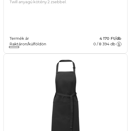
Twill anyagú kötény 2 zsebbel.
Termék ár
4 170 Ft/db
Raktáron/külföldön
0
/
8 394
db