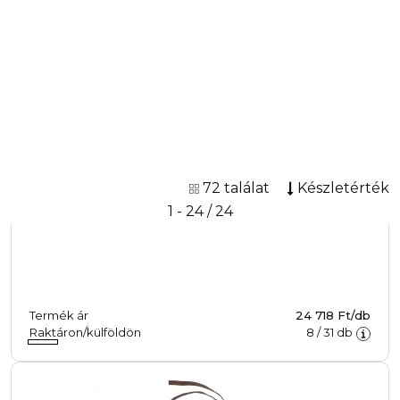
Bőrkötény
Cikkszám: 8066-11
Hasított bőr kötény.
Termék ár
24 718 Ft/db
Raktáron/külföldön
8
/
31
db