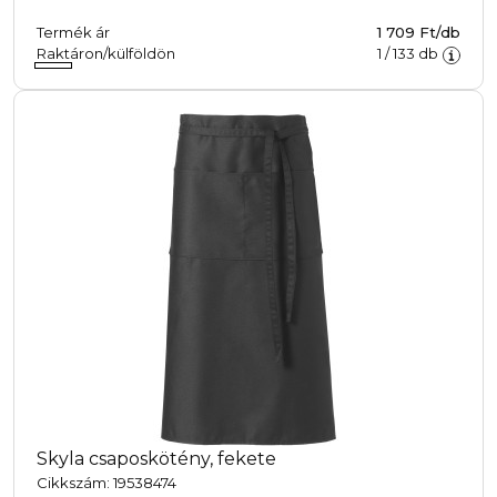
Termék ár
1 709 Ft/db
Raktáron/külföldön
1
/
133
db
Skyla csaposkötény, fekete
Cikkszám: 19538474