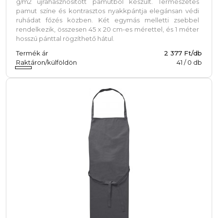
g/m2 újrahasznosított pamutból készült. Természetes
pamut színe és kontrasztos nyakkpántja elegánsan védi
ruhádat főzés közben. Két egymás melletti zsebbel
rendelkezik, összesen 45 x 20 cm-es mérettel, és 1 méter
hosszú pánttal rögzíthető hátul.
Termék ár
2 377 Ft/db
Raktáron/külföldön
41
/
0
db