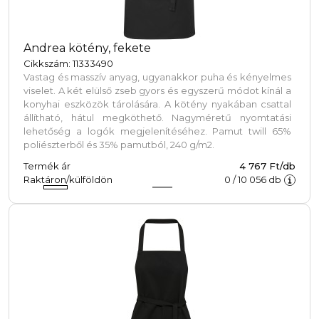
Andrea kötény, fekete
Cikkszám: 11333490
Vastag és masszív anyag, ugyanakkor puha és kényelmes
viselet. A két elülső zseb gyors és egyszerű módot kínál a
konyhai eszközök tárolására. A kötény nyakában csattal
állítható, hátul megköthető. Nagyméretű nyomtatási
lehetőség a logók megjelenítéséhez. Pamut twill 65%
poliészterből és 35% pamutból, 240 g/m2.
Termék ár
4 767 Ft/db
Oldalunk cookie-kat ("sütiket") használ. Ezen fájlok 
Raktáron/külföldön
0
/
10 056
db
oldallátogatási szokásairól és növelik a felhasználói 
Szolgáltatásaink igénybe vételével beleegyezel a coo