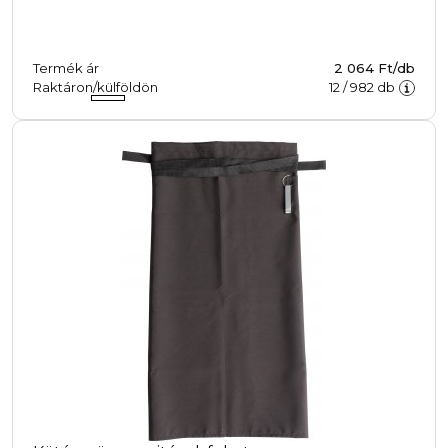
Termék ár
2 064 Ft/db
Raktáron/külföldön
12
/
982
db