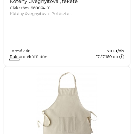
Kötény üvegnyitóval, fekete
Cikkszám: 668074-01
Kötény üvegnyitóval. Poliészter.
Termék ár
711 Ft/db
Raktáron/külföldön
17
/
7 160
db