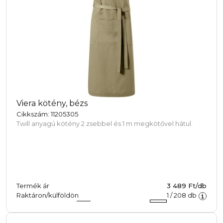
Viera kötény, bézs
Cikkszám: 11205305
Twill anyagú kötény 2 zsebbel és 1 m megkötővel hátul.
Termék ár
3 489 Ft/db
Raktáron/külföldön
1
/
208
db