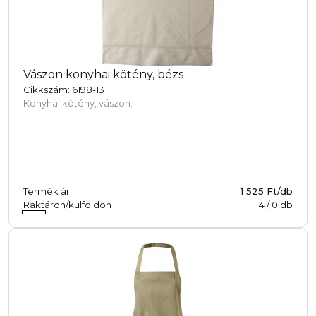
Vászon konyhai kötény, bézs
Cikkszám: 6198-13
Konyhai kötény, vászon.
Termék ár
1 525 Ft/db
Raktáron/külföldön
4
/
0
db