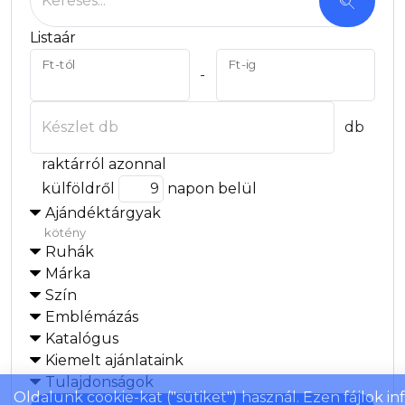
Keresés...
Listaár
Ft-tól
Ft-ig
-
Készlet db
db
raktárról azonnal
külföldről
napon belül
Ajándéktárgyak
kötény
Ruhák
Márka
Szín
Emblémázás
Katalógus
Kiemelt ajánlataink
Tulajdonságok