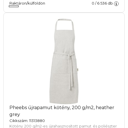
Raktáron/külföldön
0
/
6 536
db
Pheebs újrapamut kötény, 200 g/m2, heather
grey
Cikkszám: 11313880
Kötény 200 g/m2-es újrahasznosított pamut és poliészter