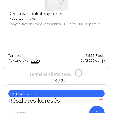
Reeva vászonkötény, fehér
Cikkszám: 11271201
Konyhai kötény megkötőpánttal. 180 g/m2. 100 % pamut.
Termék ár
1 933 Ft/db
Raktáron/külföldön
0
/
12 256
db
Termékek
Termékek betöltése...
betöltése...
1 - 24 / 24
24 találat
Részletes keresés
24 találat. Mutasd!