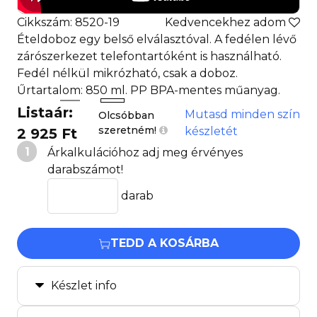
Cikkszám: 8520-19
Kedvencekhez adom
Ételdoboz egy belső elválasztóval. A fedélen lévő
zárószerkezet telefontartóként is használható.
Fedél nélkül mikrózható, csak a doboz.
Űrtartalom: 850 ml. PP BPA-mentes műanyag.
Listaár:
Mutasd minden szín
Olcsóbban
szeretném!
készletét
2 925 Ft
1
Árkalkulációhoz adj meg érvényes
darabszámot!
darab
TEDD A KOSÁRBA
Készlet info