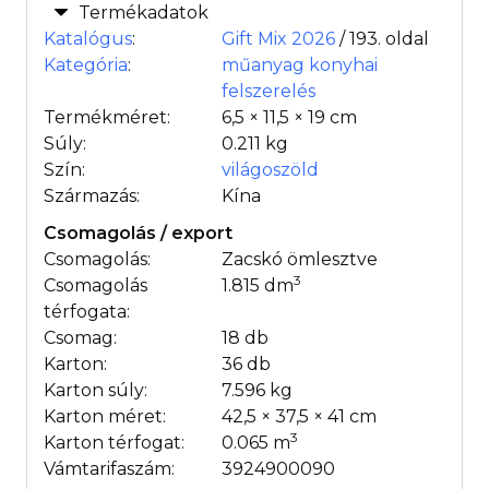
Termékadatok
Katalógus
:
Gift Mix 2026
/ 193. oldal
Kategória
:
műanyag konyhai
felszerelés
Termékméret:
6,5 × 11,5 × 19 cm
Súly:
0.211 kg
Szín:
világoszöld
Származás:
Kína
Csomagolás / export
Csomagolás:
Zacskó ömlesztve
3
Csomagolás
1.815 dm
térfogata:
Csomag:
18 db
Karton:
36 db
Karton súly:
7.596 kg
Karton méret:
42,5 × 37,5 × 41 cm
3
Karton térfogat:
0.065 m
Vámtarifaszám:
3924900090