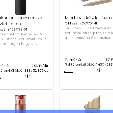
akarton színesceruza-
Mini fa rajzkészlet, barn
Cikkszám: 967754-11
zlet, fekete
Fa mini ceruzakészle
szám: 1097193-01
ceruzával (sárga, piros, zöld, 
ahasznosított karton és ABS
újrahasznosítható dobozban.
 7 színes ceruzával és a
lbe integrált hegyezővel.
Termék ár
57 F
Raktáron/külföldön
1 450
/
283
mék ár
253 Ft/db
áron/külföldön
339
/
32 872
db