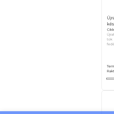
Újr
kés
Cikk
Újr
tok
fedé
Ter
Rakt