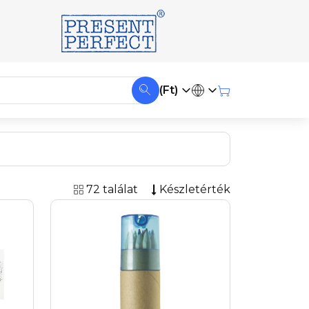
(Ft)
72 találat
Készletérték