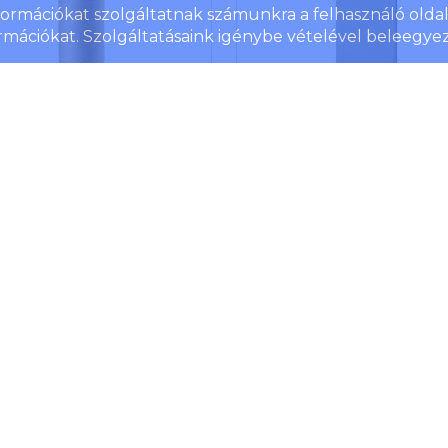
nformációkat szolgáltatnak számunkra a felhasználó oldall
rmációkat. Szolgáltatásaink igénybe vételével beleegyez
b-os fa színesceruza-
12 db-os fa színesceruz
zlet, pink/natúr
készlet kartondobozba
kszám: 2497-08
Cikkszám: 2474-03
b-os színesceruza-készlet
12 db-os színesceruza-kész
ger alakú papírdobozban,
környezetkímélő
uzahegyezővel.
papírdobozban.
mék ár
160 Ft/db
Termék ár
306 F
áron/külföldön
382
/
8 170
db
Raktáron/külföldön
190
/
20 14