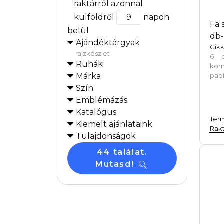
raktárról azonnal
külföldről
napon
Fa 
belül
db-
Ajándéktárgyak
Cik
rajzkészlet
6 d
Ruhák
kör
Márka
pap
Szín
Emblémázás
Katalógus
Ter
Kiemelt ajánlataink
Rakt
Tulajdonságok
44 találat.
Mutasd!