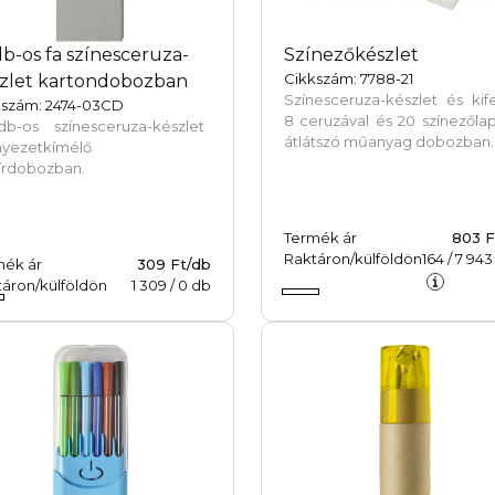
db-os fa színesceruza-
Színezőkészlet
Cikkszám: 7788-21
zlet kartondobozban
Színesceruza-készlet és kif
kszám: 2474-03CD
8 ceruzával és 20 színezőla
db-os színesceruza-készlet
átlátszó műanyag dobozban.
nyezetkímélő
írdobozban.
Termék ár
803 F
Raktáron/külföldön
164
/
7 943
mék ár
309 Ft/db
áron/külföldön
1 309
/
0
db