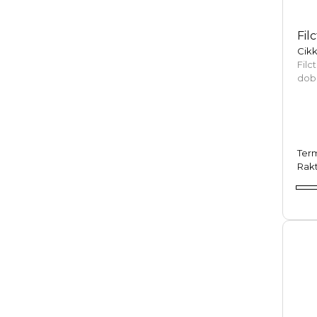
Fil
Cik
Filc
dobo
Ter
Rakt