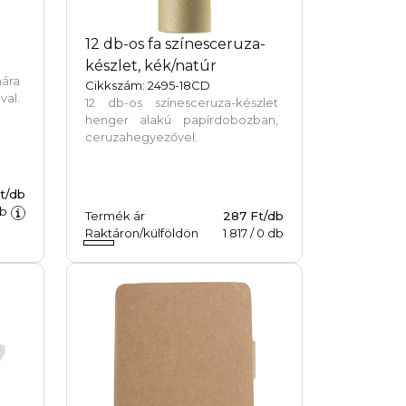
12 db-os fa színesceruza-
készlet, kék/natúr
mára
Cikkszám: 2495-18CD
val.
12 db-os színesceruza-készlet
henger alakú papírdobozban,
ceruzahegyezővel.
Ft/db
b
Termék ár
287 Ft/db
Raktáron/külföldön
1 817
/
0
db