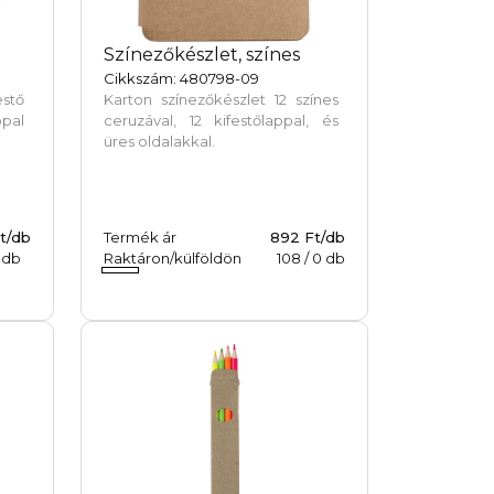
Színezőkészlet, színes
Cikkszám: 480798-09
estő
Karton színezőkészlet 12 színes
ppal
ceruzával, 12 kifestőlappal, és
üres oldalakkal.
t/db
Termék ár
892 Ft/db
db
Raktáron/külföldön
108
/
0
db