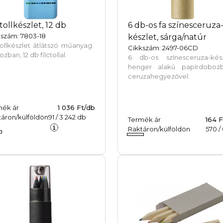
ctollkészlet, 12 db
6 db-os fa színesceruza
kszám: 7803-18
készlet, sárga/natúr
tollkészlet átlátszó műanyag
Cikkszám: 2497-06CD
zban, 12 db filctollal.
6 db-os színesceruza-kész
henger alakú papírdobozb
ceruzahegyezővel.
mék ár
1 036 Ft/db
áron/külföldön
91
/
3 242
db
Termék ár
164 F
Raktáron/külföldön
570
/