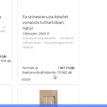
a
Fa színesceruza-készlet
vonalzós tolltartóban,
t 4
natúr
kék)
Cikkszám: 2545-11
Színesceruza-készlet vonalzós
tolltartóban, ceruzahegyezővel,
radírral.
t/db
 709
db
Termék ár
1 187 Ft/db
Raktáron/külföldön
54
/
15 962
db