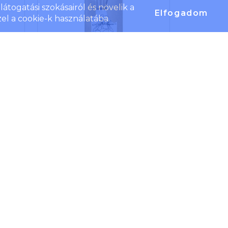
átogatási szokásairól és növelik a
Elfogadom
el a cookie-k használatába.
a-
Színezőkészlet
n
papírdobozban, natúr
Cikkszám: 2225-09
let
Tartalma: hegyező, 10 db színes
ceruza, 15 cm-es vonalzó és kb.
20 kép kiszínezésre.
t/db
Termék ár
458 Ft/db
4
db
Raktáron/külföldön
126
/
18 204
db