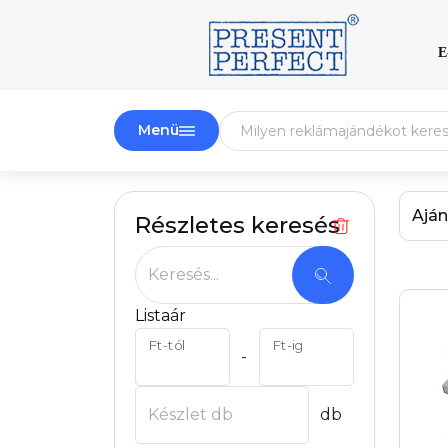
E
Menü
Aján
Részletes keresés
Keresés...
Listaár
Ft-tól
Ft-ig
-
Készlet db
db