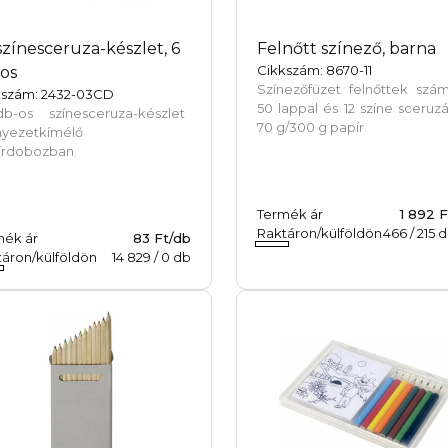
színesceruza-készlet, 6
Felnőtt színező, barna
Cikkszám: 8670-11
os
Színezőfüzet felnőttek szá
kszám: 2432-03CD
50 lappal és 12 színe sceruzá
b-os színesceruza-készlet
70 g/300 g papír.
nyezetkímélő
írdobozban.
Termék ár
1 892 
Raktáron/külföldön
466
/
215
d
mék ár
83 Ft/db
áron/külföldön
14 829
/
0
db