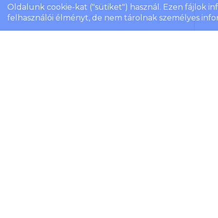
Oldalunk cookie-kat ("sütiket") használ. Ezen fájlok i
felhasználói élményt, de nem tárolnak személyes info
6 d
kés
Cik
6 d
hen
cer
Ter
Rakt