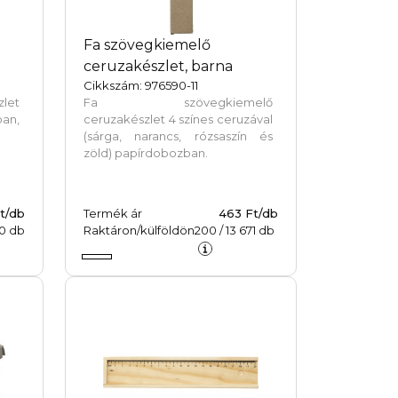
-
Fa szövegkiemelő
ceruzakészlet, barna
Cikkszám: 976590-11
let
Fa szövegkiemelő
an,
ceruzakészlet 4 színes ceruzával
(sárga, narancs, rózsaszín és
zöld) papírdobozban.
t/db
Termék ár
463 Ft/db
0
db
Raktáron/külföldön
200
/
13 671
db