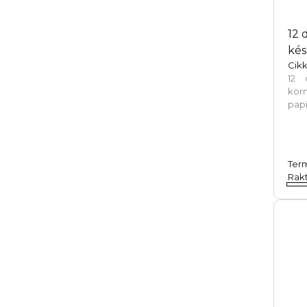
12 
kés
Cik
12 
kör
pap
Ter
Rakt