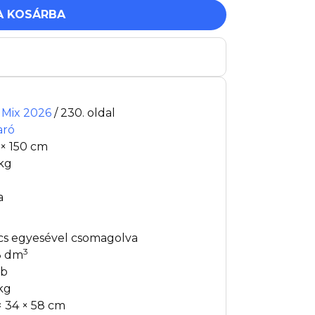
A KOSÁRBA
t Mix 2026
/ 230. oldal
aró
 × 150 cm
 kg
a
cs egyesével csomagolva
3
3 dm
db
 kg
× 34 × 58 cm