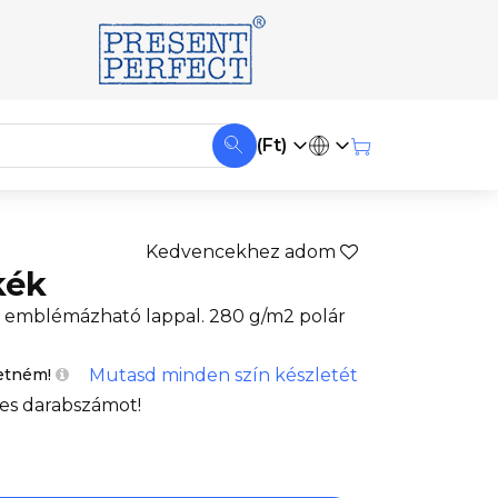
(Ft)
Kedvencekhez adom
kék
és emblémázható lappal. 280 g/m2 polár
Mutasd minden szín készletét
etném!
es darabszámot!