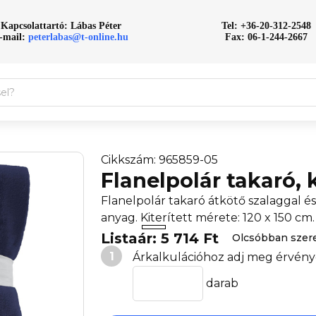
Kapcsolattartó: Lábas Péter
Tel: +36-20-312-2548
-mail:
peterlabas@t-online.hu
Fax: 06-1-244-2667
Cikkszám: 965859-05
Flanelpolár takaró, 
Flanelpolár takaró átkötő szalaggal 
anyag. Kiterített mérete: 120 x 150 cm.
Listaár: 5 714 Ft
Olcsóbban szer
1
Árkalkulációhoz adj meg érvény
darab