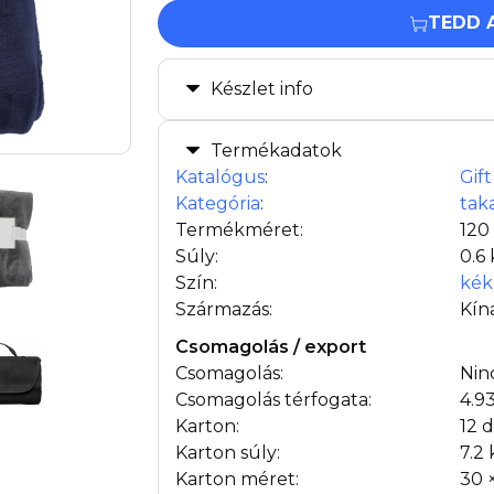
TEDD 
Készlet info
Termékadatok
Katalógus
:
Gif
Kategória
:
tak
Termékméret:
120
Súly:
0.6
Szín:
kék
Származás:
Kín
Csomagolás / export
Csomagolás:
Nin
Csomagolás térfogata:
4.9
Karton:
12 
Karton súly:
7.2
Karton méret:
30 