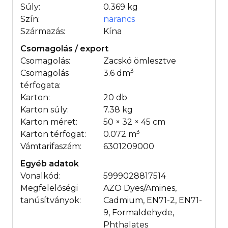
Súly:
0.369 kg
Szín:
narancs
Származás:
Kína
Csomagolás / export
Csomagolás:
Zacskó ömlesztve
3
Csomagolás
3.6 dm
térfogata:
Karton:
20 db
Karton súly:
7.38 kg
Karton méret:
50 × 32 × 45 cm
3
Karton térfogat:
0.072 m
Vámtarifaszám:
6301209000
Egyéb adatok
Vonalkód:
5999028817514
Megfelelőségi
AZO Dyes/Amines,
tanúsítványok:
Cadmium, EN71-2, EN71-
9, Formaldehyde,
Phthalates