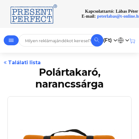
Kapcsolattartó: Lábas Péter
E-mail:
peterlabas@t-online.
(Ft)
Találati lista
Polártakaró,
narancssárga