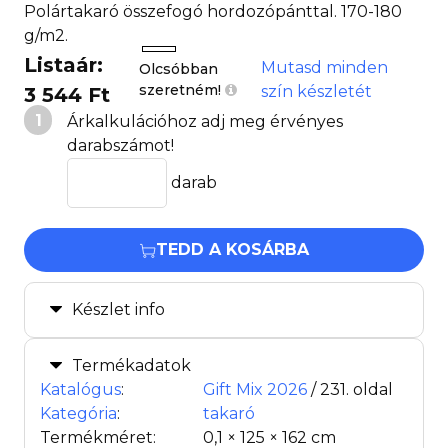
Polártakaró összefogó hordozópánttal. 170-180
g/m2.
Listaár:
Mutasd minden
Olcsóbban
szeretném!
szín készletét
3 544 Ft
1
Árkalkulációhoz adj meg érvényes
darabszámot!
darab
TEDD A KOSÁRBA
Készlet info
Termékadatok
Katalógus
:
Gift Mix 2026
/ 231. oldal
Kategória
:
takaró
Termékméret:
0,1 × 125 × 162 cm