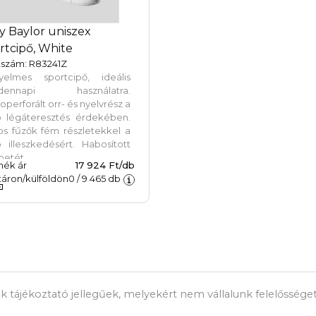
y Baylor uniszex
rtcipő, White
kszám: R83241Z
yelmes sportcipő, ideális
dennapi használatra.
operforált orr- és nyelvrész a
b légáteresztés érdekében.
os fűzők fém részletekkel a
 illeszkedésért. Habosított
betét.
mék ár
17 924 Ft/db
áron/külföldön
0
/
9 465
db
k tájékoztató jellegűek, melyekért nem vállalunk felelősséget