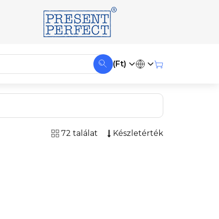
(Ft)
72 találat
Készletérték