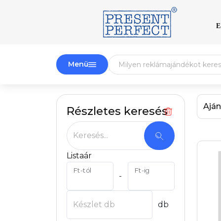
E
Menü
Aján
Részletes keresés
Keresés...
Listaár
Ft-tól
Ft-ig
-
Készlet db
db