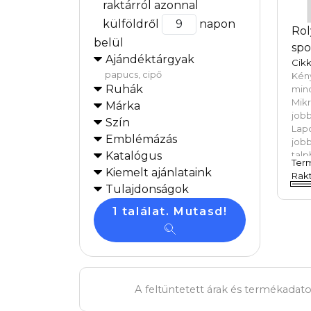
raktárról azonnal
külföldről
napon
Rol
belül
spo
Ajándéktárgyak
Cik
papucs, cipő
Kén
Ruhák
min
Mikr
Márka
job
Szín
Lap
Emblémázás
jobb
Katalógus
talp
Ter
Kiemelt ajánlataink
Rakt
Tulajdonságok
1 találat. Mutasd!
A feltüntetett árak és termékadato